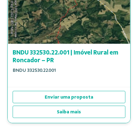
BNDU 332530.22.001 | Imóvel Rural em
Roncador – PR
BNDU 332530.22.001
Enviar uma proposta
Saiba mais