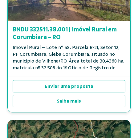
BNDU 332511.38.001 | Imóvel Rural em
Corumbiara - RO
Imóvel Rural – Lote nº 58, Parcela R‑2I, Setor 12,
PF Corumbiara, Gleba Corumbiara, situado no
município de Vilhena/RO. Área total de 30,4368 ha,
matrícula nº 32.508 do 1º Ofício de Registro de
Imóveis de Vilhena/RO. O i...
Enviar uma proposta
Saiba mais