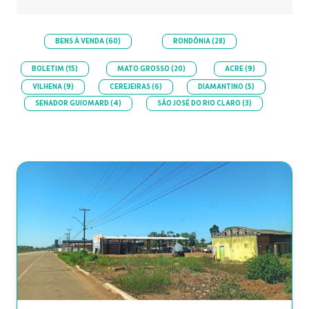
BENS À VENDA
(60)
RONDÔNIA
(28)
BOLETIM
(15)
MATO GROSSO
(20)
ACRE
(9)
VILHENA
(9)
CEREJEIRAS
(6)
DIAMANTINO
(5)
SENADOR GUIOMARD
(4)
SÃO JOSÉ DO RIO CLARO
(3)