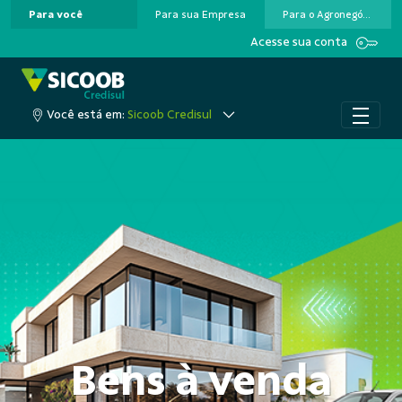
Para você
Para sua Empresa
Para o Agronegócio
Pular para o Conteúdo principal
Acesse sua conta
Você está em:
Sicoob Credisul
Bens à venda