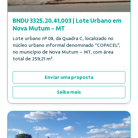
BNDU 3325.20.41.003 | Lote Urbano em
Nova Mutum - MT
Lote urbano nº 08, da Quadra C, localizado no
núcleo urbano informal denominado “COPACEL”,
Proposta - Bens à Venda
no município de Nova Mutum – MT, com área
Fechar formulário
Se interessou por algum imóvel ou veículo? Faça-nos 
total de 259,21 m².
uma proposta!
Indica os campos necessários
Enviar uma proposta
Saiba mais
Submeter