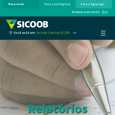
Para você
Para sua Empresa
Para o Agronegócio
Pular para o Conteúdo principal
Acesse sua conta
Você está em:
Sicoob Central SC/RS
Relatórios