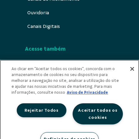
Ouvidoria
Canais Digitais
Acesse também
Segurança
Ao clicar em "Aceitar todos os cookies", concorda com o
armazenamento de cookies no seu dispositivo para
Indícios de Ilícitude
melhorar a navegação no site, analisar a utilização do site
e ajudar nas nossas iniciativas de marketing. Para mais
Privacidade
informações, consulte nosso
Aviso de Privacidade
Rejeitar Todos
Aceitar todos os
cookies
Redes Sociais
Definições de cookies