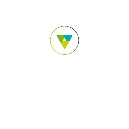
Para você
Para sua Empresa
Para o Agronegócio
Pular para o Conteúdo principal
Acesse sua conta
Você está em:
Sicoob Central SC/RS