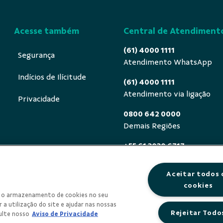
Acesse também
Central de Atendiment
(61) 4000 1111
Segurança
Atendimento WhatsApp
Indícios de Ilícitude
(61) 4000 1111
Atendimento via ligação
Privacidade
0800 642 0000
Demais Regiões
+55 61 3030 6717
Exterior (ligue a cobrar)
Aceitar todos 
0800 940 0458
cookies
Deficientes auditivos ou de
om o armazenamento de cookies no seu
segunda a sexta, das 8h às 
 a utilização do site e ajudar nas nossas
Rejeitar Todo
ulte nosso
Aviso de Privacidade