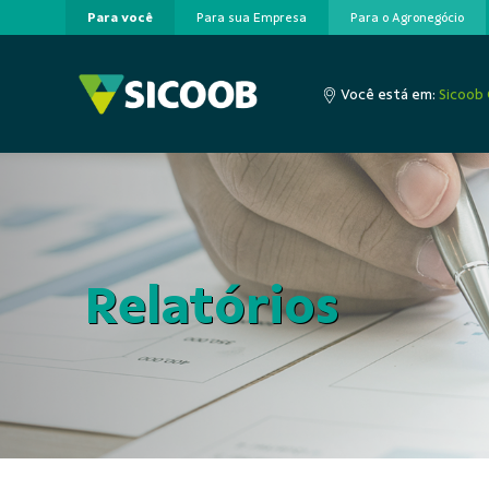
Para você
Para sua Empresa
Para o Agronegócio
Pular para o Conteúdo principal
Você está em:
Sicoob 
Relatórios