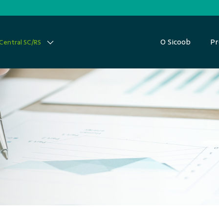
O Sicoob
Pr
Central SC/RS