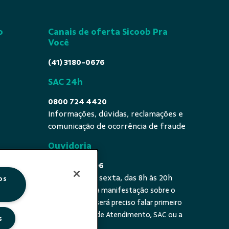
o
Canais de oferta Sicoob Pra
Você
(41) 3180-0676
SAC 24h
0800 724 4420
Informações, dúvidas, reclamações e
comunicação de ocorrência de fraude
Ouvidoria
0800 725 0996
De segunda a sexta, das 8h às 20h
os
É a sua primeira manifestação sobre o
 fala - De
tema? Se sim, será preciso falar primeiro
20h
com a Central de Atendimento, SAC ou a
s
cooperativa.