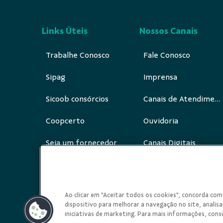
Links Úteis
Nossos Canais
Trabalhe Conosco
Fale Conosco
Sipag
Imprensa
Sicoob consórcios
Canais de Atendimento
Coopcerto
Ouvidoria
Seja um fornecedor
Canais Digitais
Redes Sociais
Ao clicar em "Aceitar todos os cookies", concorda c
dispositivo para melhorar a navegação no site, analisar
iniciativas de marketing. Para mais informações, cons