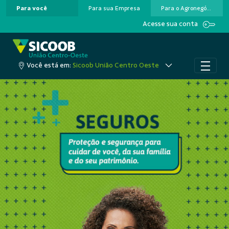
Para você
Para sua Empresa
Para o Agronegócio
Pular para o Conteúdo principal
Acesse sua conta
Você está em:
Sicoob União Centro Oeste