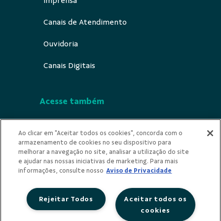
Imprensa
Canais de Atendimento
Ouvidoria
Canais Digitais
Acesse também
Segurança
Ao clicar em "Aceitar todos os cookies", concorda com o
armazenamento de cookies no seu dispositivo para
Indícios de Ilicitude
melhorar a navegação no site, analisar a utilização do site
e ajudar nas nossas iniciativas de marketing. Para mais
Privacidade
informações, consulte nosso
Aviso de Privacidade
Rejeitar Todos
Aceitar todos os
cookies
Redes Sociais