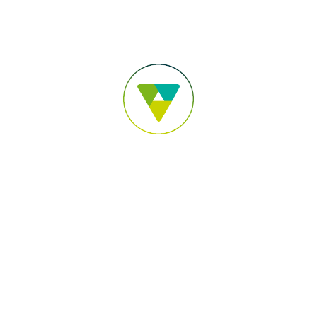
Para você
Para sua Empresa
Para o Agronegócio
Pular para o Conteúdo principal
Acesse sua conta
Você está em:
Sicoob União Centro Oeste