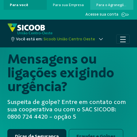
Para você
Para sua Empresa
Para o Agronegócio
Pular para o Conteúdo principal
Acesse sua conta
Você está em:
Sicoob União Centro Oeste
Mensagens ou
ligações exigindo
urgência?
Suspeita de golpe? Entre em contato com
sua cooperativa ou com o SAC SICOOB:
0800 724 4420 - opção 5
Dicas de Segurança
Fraudes e Golpes