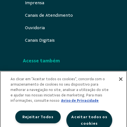
Imprensa
Canais de Atendimento
Ouvidoria
Canais Digitais
Acesse também
Segurança
Ao clicar em "Aceitar todos os cookies", concorda com o
armazenamento de cookies no seu dispositivo para
Indícios de Ilicitude
melhorar a navegação no site, analisar a utilização do site
e ajudar nas nossas iniciativas de marketing. Para mais
Privacidade
informações, consulte nosso
Aviso de Privacidade
Rejeitar Todos
Aceitar todos os
cookies