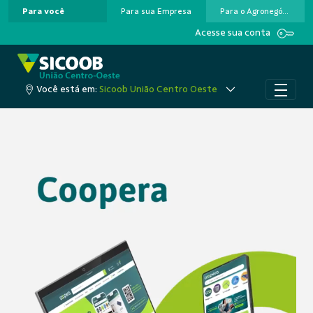
Para você
Para sua Empresa
Para o Agronegócio
Pular para o Conteúdo principal
Acesse sua conta
Você está em:
Sicoob União Centro Oeste