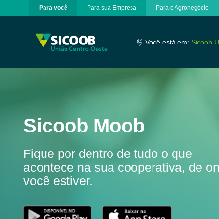
Para você
Para sua Empresa
Para o Agronegócio
Pular para o Conteúdo principal
Você está em:
Sicoob U
Sicoob Moob
Fique por dentro de tudo o que
acontece na sua cooperativa, de o
você estiver.