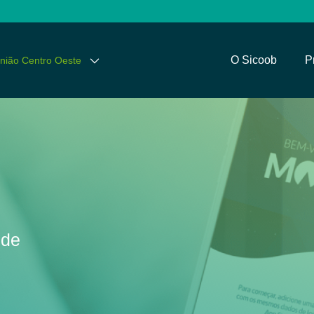
O Sicoob
P
nião Centro Oeste
nde