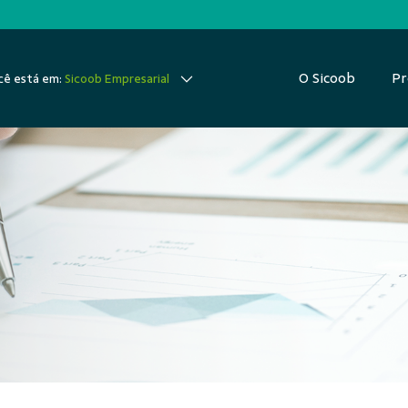
O Sicoob
Pr
ê está em:
Sicoob Empresarial