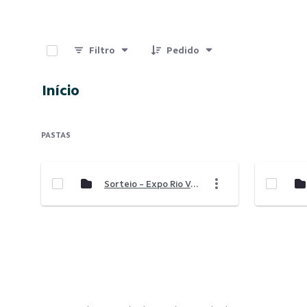
0 de 12 Itens selecionados
Filtro
Pedido
Início
PASTAS
Sorteio - Expo Rio Verde