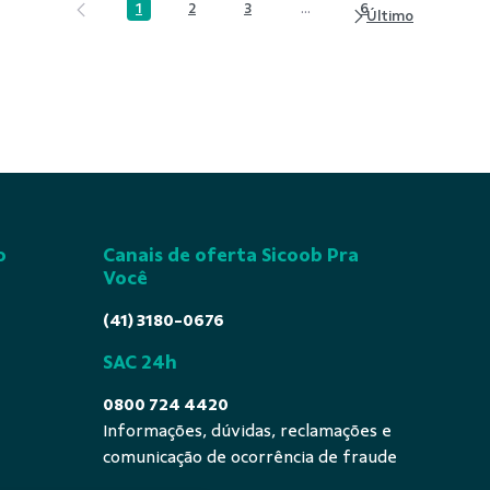
1
2
3
...
6
Página
Página
Página
Páginas intermediárias Usa
Página
o
Canais de oferta Sicoob Pra
Você
(41) 3180-0676
SAC 24h
0800 724 4420
Informações, dúvidas, reclamações e
comunicação de ocorrência de fraude