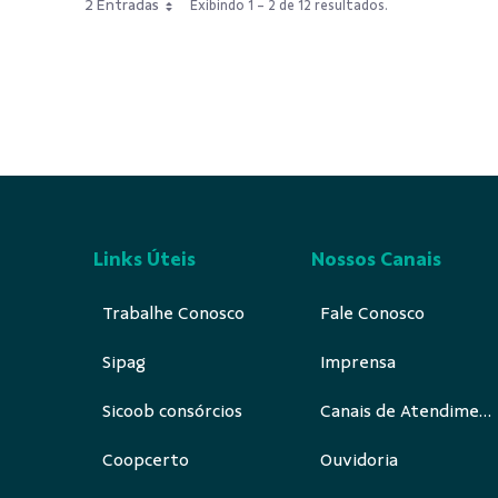
2 Entradas
Exibindo 1 - 2 de 12 resultados.
Links Úteis
Nossos Canais
Trabalhe Conosco
Fale Conosco
Sipag
Imprensa
Sicoob consórcios
Canais de Atendimento
Coopcerto
Ouvidoria