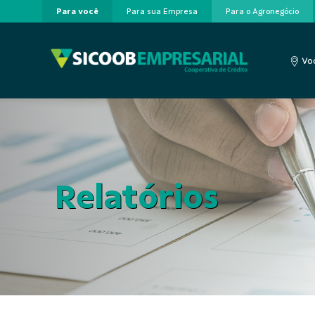
Para você
Para sua Empresa
Para o Agronegócio
Pular para o Conteúdo principal
Voc
Relatórios