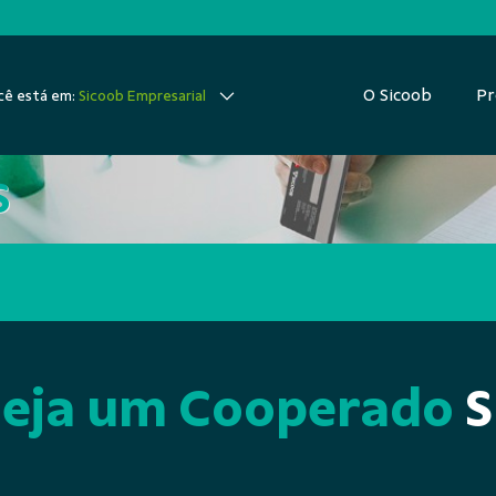
O Sicoob
Pr
ê está em:
Sicoob Empresarial
 coloca você no 
S
Seja um Cooperado
S