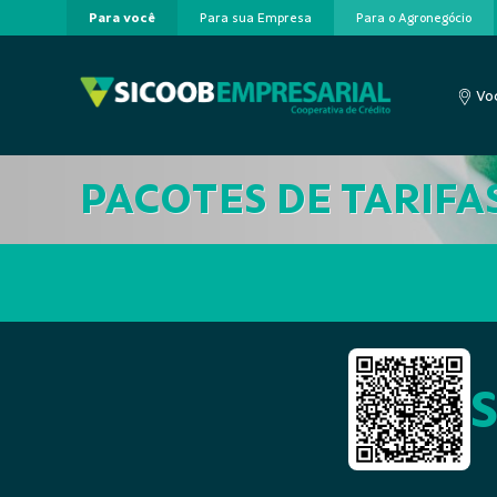
Para você
Para sua Empresa
Para o Agronegócio
Pular para o Conteúdo principal
Voc
A cooperação que
PACOTES DE TARIFA