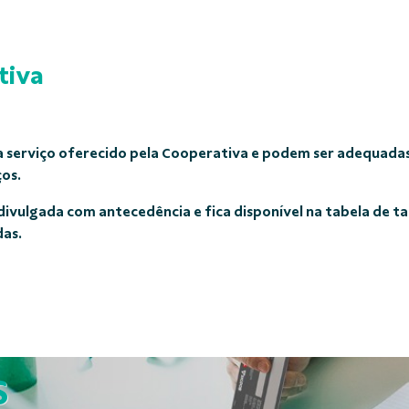
tiva
da serviço oferecido pela Cooperativa e podem ser adequadas
ços.
ivulgada com antecedência e fica disponível na tabela de ta
das.
 coloca você no 
S