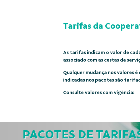
Tarifas da Coopera
As tarifas indicam o valor de ca
associado com as cestas de servi
Qualquer mudança nos valores é d
indicadas nos pacotes são tarifa
Consulte valores com vigência:
A cooperação que
PACOTES DE TARIFA