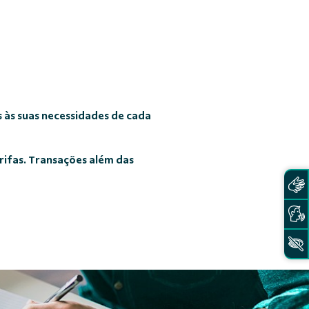
 às suas necessidades de cada
rifas. Transações além das
controle das dec