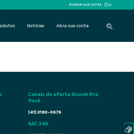
Acesse sua conta
odutos
Notícias
Abra sua conta
o
Canais de oferta Sicoob Pra
Você
(41) 3180-0676
SAC 24h