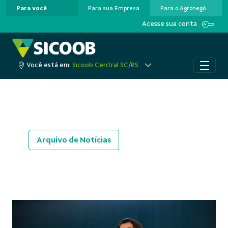
Para você
Para sua Empresa
Para o Agronegócio
Pular para o Conteúdo principal
Acesse sua conta
Você está em:
Sicoob Central SC/RS
Arquivo de Notícias