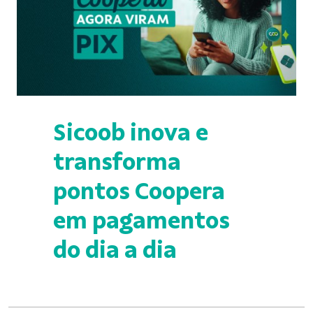
Sicoob inova e
transforma
pontos Coopera
em pagamentos
do dia a dia