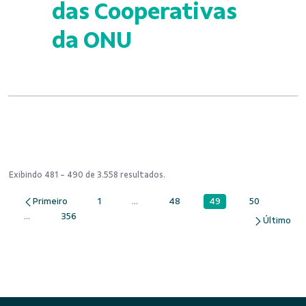
das Cooperativas
da ONU
Exibindo 481 - 490 de 3.558 resultados.
49
1
...
48
50
Página
Página
Páginas intermediárias Usar ABA para na
Página
Página
...
356
Páginas intermediárias Usar ABA para navegar.
Página