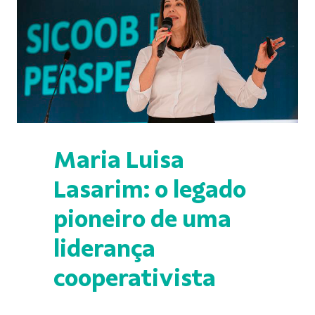
Maria Luisa
Lasarim: o legado
pioneiro de uma
liderança
cooperativista