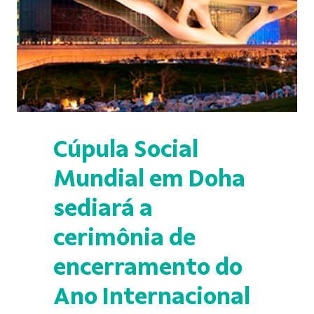
Cúpula Social
Mundial em Doha
sediará a
cerimônia de
encerramento do
Ano Internacional