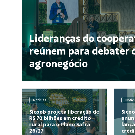
Lideranças do coopera
reúnem para debater o
agronegócio
Notícias
Notíc
Sicoob projeta liberação de
Sicoo
R$ 70 bilhões em crédito
anunc
rural para o Plano Safra
lanç
26/27
crédi