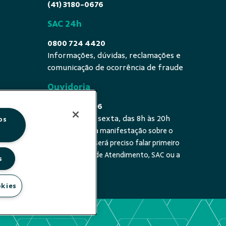
(41) 3180-0676
SAC 24h
0800 724 4420
Informações, dúvidas, reclamações e
comunicação de ocorrência de fraude
Ouvidoria
0800 725 0996
De segunda a sexta, das 8h às 20h
os
É a sua primeira manifestação sobre o
 fala - De
tema? Se sim, será preciso falar primeiro
20h
com a Central de Atendimento, SAC ou a
s
cooperativa.
okies