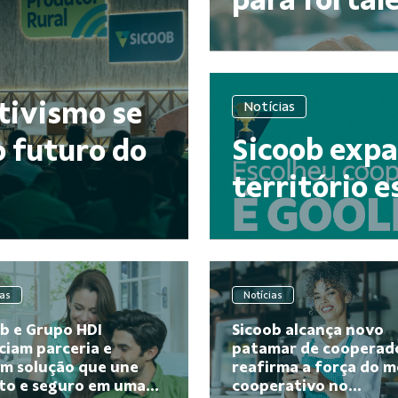
tivismo se
Notícias
Sicoob expa
 futuro do
território 
pat...
ias
Notícias
b e Grupo HDI
Sicoob alcança novo
iam parceria e
patamar de cooperad
am solução que une
reafirma a força do 
to e seguro em uma...
cooperativo no...