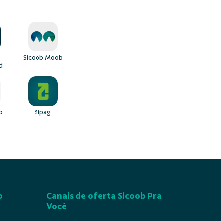
Sicoob Moob
d
o
Sipag
o
Canais de oferta Sicoob Pra
Você