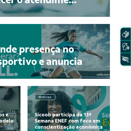
nde presença no
esportivo e anuncia
Notícias
os e
Sicoob participa da 13ª
modelo
Semana ENEF com foco em
conscientização econômica