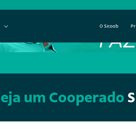
O Sicoob
Pr
i
 coloca você no 
Seja um Cooperado
S