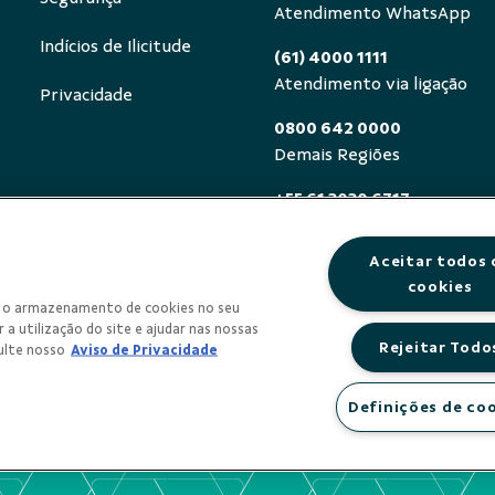
Atendimento WhatsApp
Indícios de Ilicitude
(61) 4000 1111
Atendimento via ligação
Privacidade
0800 642 0000
Demais Regiões
+55 61 3030 6717
Exterior (ligue a cobrar)
Aceitar todos 
0800 940 0458
cookies
Deficientes auditivos ou de
om o armazenamento de cookies no seu
segunda a sexta, das 8h às 
 a utilização do site e ajudar nas nossas
Rejeitar Todo
ulte nosso
Aviso de Privacidade
Definições de co