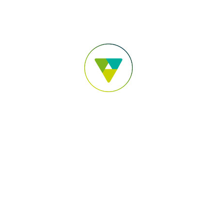
Para você
Para sua Empresa
Para o Agronegócio
Pular para o Conteúdo principal
Acesse sua conta
Você está em:
Sicoob Aracredi