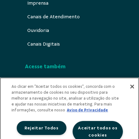
Imprensa
Canais de Atendimento
Ouvidoria
Canais Digitais
Acesse também
Segurança
Ao clicar em "Aceitar todos os cookies", concorda com o
armazenamento de cookies no seu dispositivo para
Indícios de Ilicitude
melhorar a navegação no site, analisar a utilização do site
e ajudar nas nossas iniciativas de marketing. Para mais
Privacidade
informações, consulte nosso
Aviso de Privacidade
Rejeitar Todos
Aceitar todos os
cookies