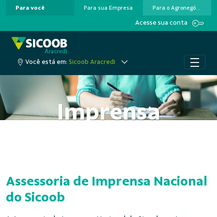
Para você
Para sua Empresa
Para o Agronegócio
Pular para o Conteúdo principal
Acesse sua conta
Você está em:
Sicoob Aracredi
Imprensa
Assessoria de Imprensa Nacional
do Sicoob