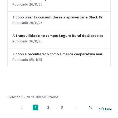
Publicado 26/11/25
Sicoob orienta consumidores a aproveitar a Black Friday e o
Publicado 26/11/25
A tranquilidade no campo: Seguro Rural do Sicoob como escu
Publicado 26/11/25
Sicoob é reconhecido como a marca cooperativa mais valiosa 
Publicado 05/11/25
Exibindo 1 - 20 de 308 resultados.
1
2
3
...
16
Página
Página
Página
Páginas intermediárias Us
Página