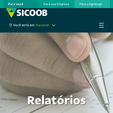
Para você
Para sua Empresa
Para o Agronegócio
Pular para o Conteúdo principal
Acesse sua conta
Você está em:
Nacional
Relatórios