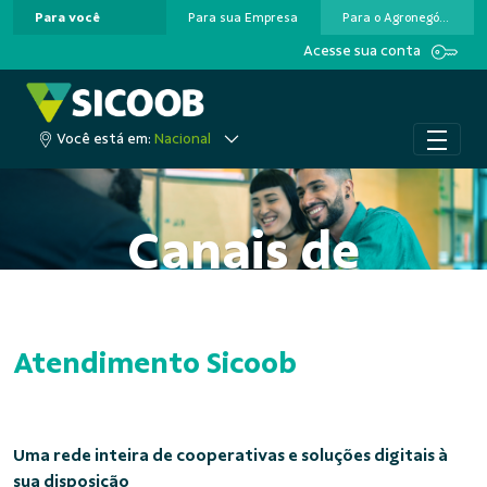
Para você
Para sua Empresa
Para o Agronegócio
Pular para o Conteúdo principal
Acesse sua conta
Você está em:
Nacional
Canais de
Atendimento
Atendimento Sicoob
Uma rede inteira de cooperativas e soluções digitais à
sua disposição