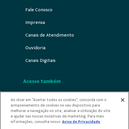
Fale Conosco
Imprensa
Canais de Atendimento
Ouvidoria
Canais Digitais
Acesse também
Segurança
Ao clicar em "Aceitar todos os cookies", concorda com o
armazenamento de cookies no seu dispositivo para
Indícios de Ilicitude
melhorar a navegação no site, analisar a utilização do site
e ajudar nas nossas iniciativas de marketing. Para mais
Privacidade
informações, consulte nosso
Aviso de Privacidade