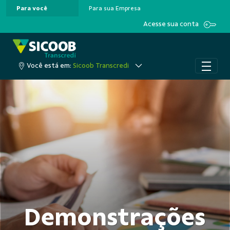
Para você
Para sua Empresa
Pular para o Conteúdo principal
Acesse sua conta
Você está em:
Sicoob Transcredi
Demonstrações