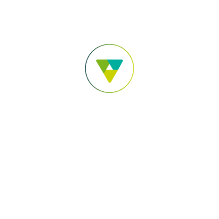
Para você
Para sua Empresa
Pular para o Conteúdo principal
Acesse sua conta
Você está em:
Sicoob Transcredi