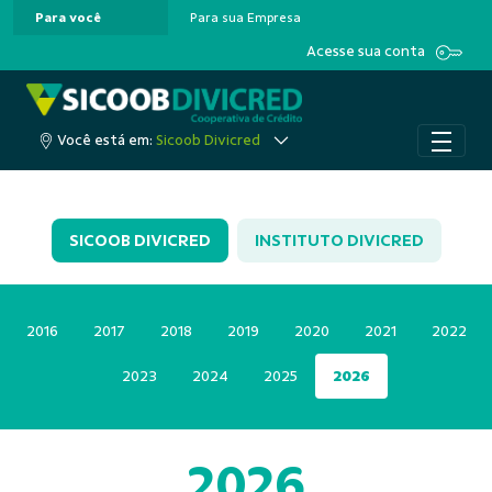
Para você
Para sua Empresa
Pular para o Conteúdo principal
Acesse sua conta
Você está em:
Sicoob Divicred
SICOOB DIVICRED
INSTITUTO DIVICRED
2016
2017
2018
2019
2020
2021
2022
2023
2024
2025
2026
2026