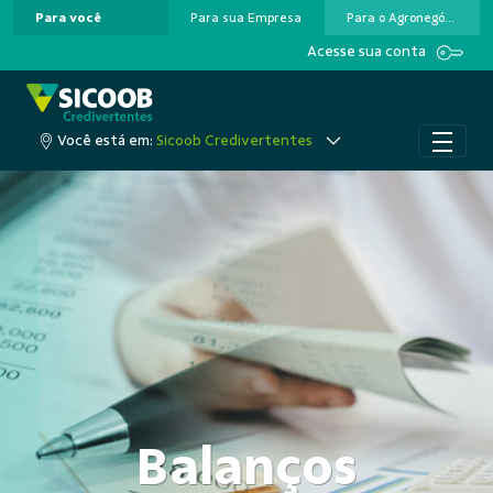
Para você
Para sua Empresa
Para o Agronegócio
Pular para o Conteúdo principal
Acesse sua conta
Você está em:
Sicoob Credivertentes
Balanços