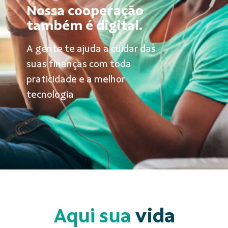
Nossa cooperação
também é digital.
A gente te ajuda a cuidar das
suas finanças com toda
praticidade e a melhor
tecnologia
Aqui sua
vida