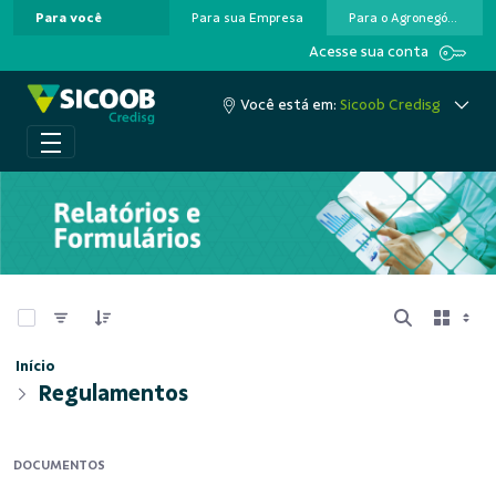
Para você
Para sua Empresa
Para o Agronegócio
Pular para o Conteúdo principal
Acesse sua conta
Você está em:
Sicoob Credisg
0 de 2 Itens selecionados
Início
Regulamentos
DOCUMENTOS