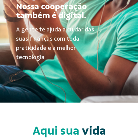
Nossa cooperação
também é digital.
A gente te ajuda a cuidar das
suas finanças com toda
praticidade e a melhor
tecnologia
Aqui sua
vida