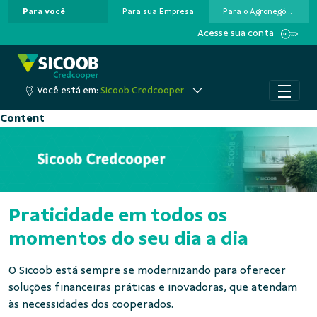
Para você
Para sua Empresa
Para o Agronegócio
Pular para o Conteúdo principal
Acesse sua conta
Você está em:
Sicoob Credcooper
Content
Praticidade em todos os
momentos do seu dia a dia
O Sicoob está sempre se modernizando para oferecer
soluções financeiras práticas e inovadoras, que atendam
às necessidades dos cooperados.