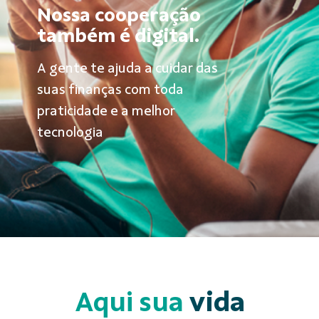
Nossa cooperação
também é digital.
A gente te ajuda a cuidar das
suas finanças com toda
praticidade e a melhor
tecnologia
Aqui sua
vida