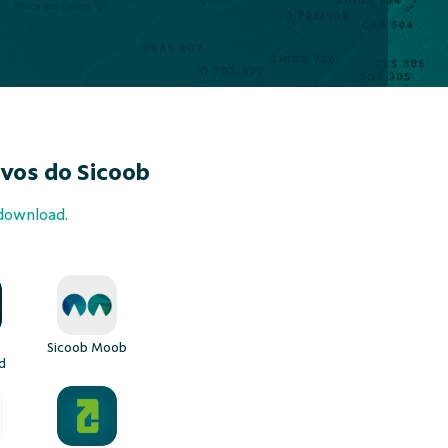
ivos do Sicoob
 download.
Sicoob Moob
d