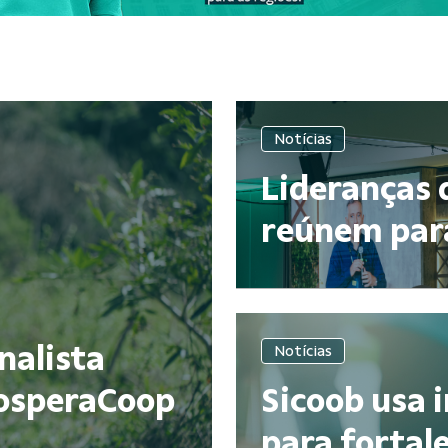
Notícias
Lideranças 
reúnem para
nalista
Notícias
rosperaCoop
Sicoob usa i
para fortale