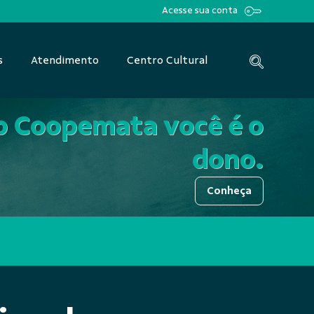
Acesse sua conta
s
Atendimento
Centro Cultural
controle das dec
b Coopemata você é o
dono.
Conheça