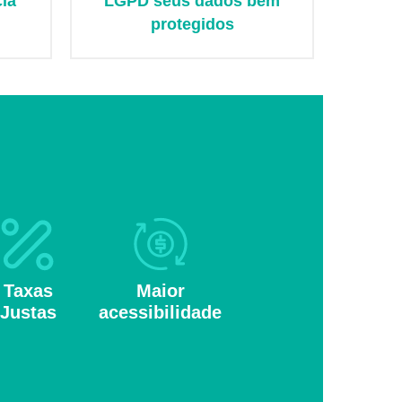
ia
LGPD seus dados bem
protegidos
Taxas
Maior
Justas
acessibilidade