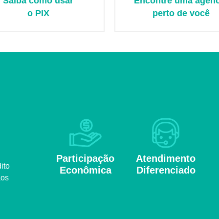
Saiba como usar
Encontre uma agênc
o PIX
perto de você
Participação
Atendimento
ito
Econômica
Diferenciado
aos