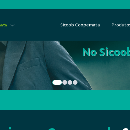
Sicoob Coopemata
Produto
mata
 coloca você no 
No Sicoo