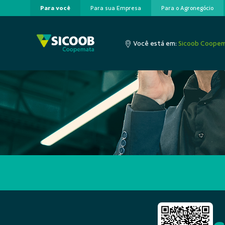
Para você
Para sua Empresa
Para o Agronegócio
Pular para o Conteúdo principal
Você está em:
Sicoob Coope
A cooperação que