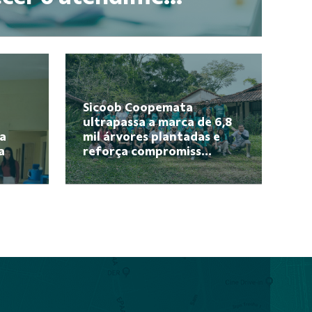
Sicoob Coopemata
ultrapassa a marca de 6,8
da
mil árvores plantadas e
a
reforça compromiss...