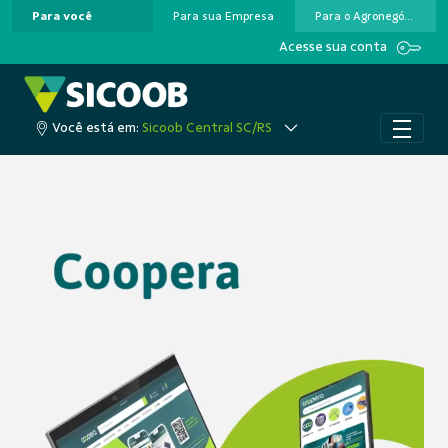
Para você
Para sua Empresa
Para o Agronegócio
Pular para o Conteúdo principal
Acesse sua conta
Você está em:
Sicoob Central SC/RS