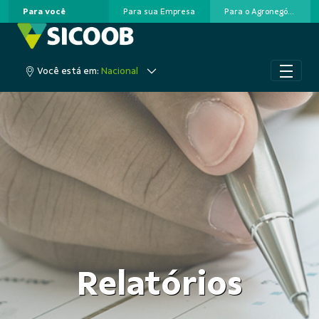
Para você
Para sua Empresa
Para o Agronegócio
Pular para o Conteúdo principal
Acesse sua conta
Você está em:
Nacional
Relatórios