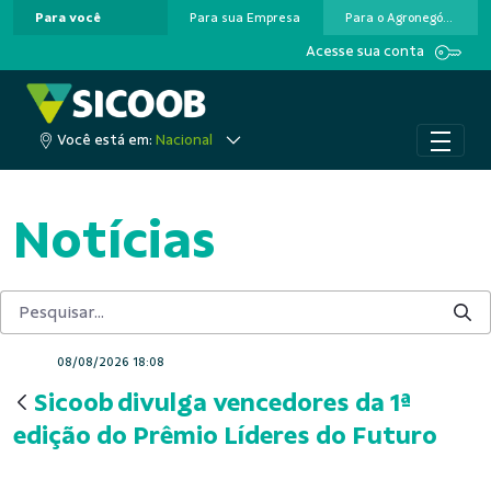
Para você
Para sua Empresa
Para o Agronegócio
Pular para o Conteúdo principal
Acesse sua conta
Você está em:
Nacional
Notícias
08/08/2026 18:08
Sicoob divulga vencedores da 1ª
edição do Prêmio Líderes do Futuro