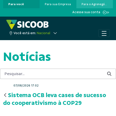
Para você
Para sua Empresa
Para o Agronegócio
Pular para o Conteúdo principal
Acesse sua conta
Você está em:
Nacional
Notícias
07/08/2026 17:02
Sistema OCB leva cases de sucesso
do cooperativismo à COP29