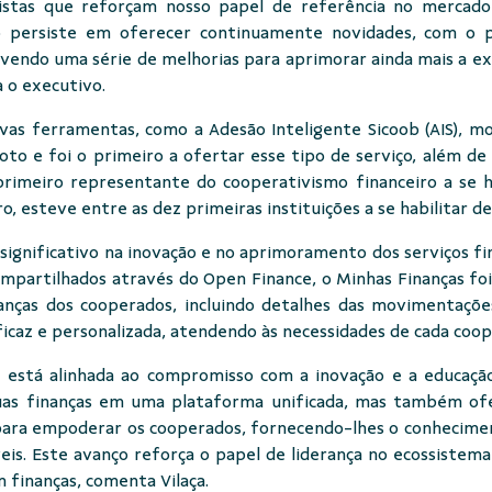
istas que reforçam nosso papel de referência no mercado
o persiste em oferecer continuamente novidades, com o p
endo uma série de melhorias para aprimorar ainda mais a exp
ta o executivo.
novas ferramentas, como a Adesão Inteligente Sicoob (AIS)
to e foi o primeiro a ofertar esse tipo de serviço, além de
imeiro representante do cooperativismo financeiro a se ha
, esteve entre as dez primeiras instituições a se habilitar 
significativo na inovação e no aprimoramento dos serviços fi
mpartilhados através do Open Finance, o Minhas Finanças f
nanças dos cooperados, incluindo detalhes das movimentaçõ
icaz e personalizada, atendendo às necessidades de cada coo
 está alinhada ao compromisso com a inovação e a educação
uas finanças em uma plataforma unificada, mas também of
s para empoderar os cooperados, fornecendo-lhes o conhecime
eis. Este avanço reforça o papel de liderança no ecossistema
 finanças, comenta Vilaça.