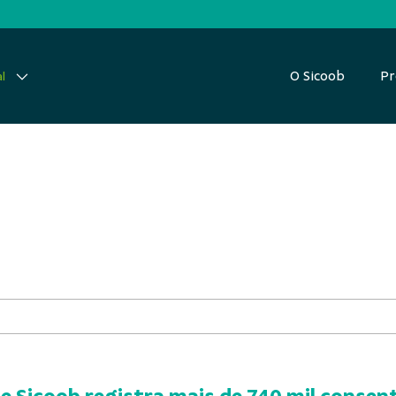
O Sicoob
Pr
l