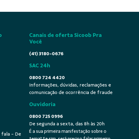
o
Canais de oferta Sicoob Pra
Você
(41) 3180-0676
SAC 24h
0800 724 4420
Informações, dúvidas, reclamações e
comunicação de ocorrência de fraude
Ouvidoria
0800 725 0996
De segunda a sexta, das 8h às 20h
É a sua primeira manifestação sobre o
 fala - De
tema? Se sim, será preciso falar primeiro