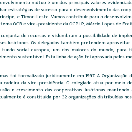
desenvolvimento mútuo é um dos principais valores evidenci
lhar estratégias de sucesso para o desenvolvimento das coope
ríncipe, e Timor-Leste. Vamos contribuir para o desenvolvi
istema OCB e vice-presidente da OCPLP, Márcio Lopes de Freit
conjunta de recursos e vislumbram a possibilidade de impl
ses lusófonos. Os delegados também pretendem aproveitar a
o fundo social europeu, um dos maiores do mundo, para
vimento sustentável. Esta linha de ação foi aprovada pelos 
 mas foi formalizado juridicamente em 1997. A Organização d
 cadeira da vice-presidência. O colegiado atua por meio de
fusão e crescimento das cooperativas lusófonas mantendo
almente é constituída por 32 organizações distribuídas nos 