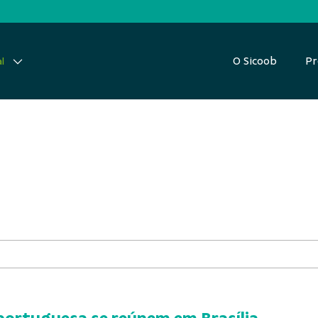
O Sicoob
Pr
l