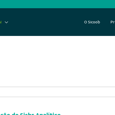
O Sicoob
Pr
l