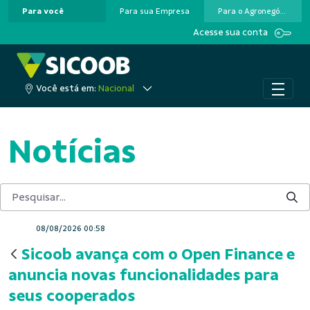
Para você
Para sua Empresa
Para o Agronegócio
Pular para o Conteúdo principal
Acesse sua conta
Você está em:
Nacional
Notícias
08/08/2026 00:58
Sicoob avança com o Open Finance e
anuncia novas funcionalidades para
seus cooperados