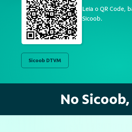
Leia o QR Code, b
Sicoob.
Sicoob DTVM
No Sicoob,