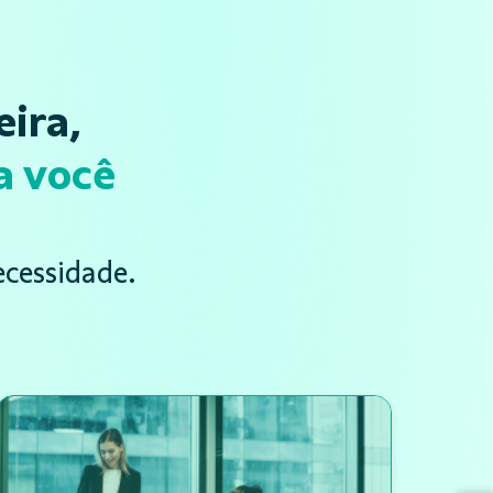
ira,
a você
ecessidade.