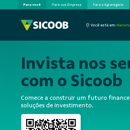
Para você
Para sua Empresa
Para o Agronegócio
Pular para o Conteúdo principal
Você está em:
Naciona
Invista nos s
com o Sicoob
Comece a construir um futuro financei
soluções de investimento.