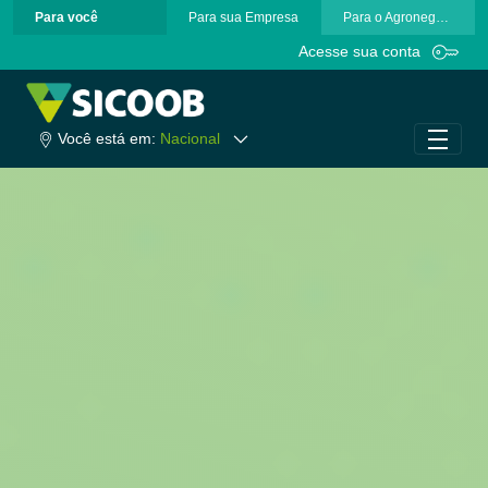
Para você
Para sua Empresa
Para o Agronegócio
Pular para o Conteúdo principal
Acesse sua conta
Você está em:
Nacional