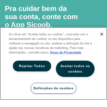
Pra cuidar bem da
sua conta, conte com
o App Sicoob.
Ao clicar em "Aceitar todos os cookies", concorda com o
Sabia que os melhores produtos e
armazenamento de cookies no seu dispositivo para
serviços da sua cooperativa estão no
melhorar a navegação no site, analisar a utilização do site e
App Sicoob? Por ele você abre sua
ajudar nas nossas iniciativas de marketing. Para mais
conta de forma rápida e segura,
informações, consulte nosso
Aviso de Privacidade
aproveita soluções financeiras
modernas e sob medida, e tem
acesso às vantagens de ser um
Rejeitar Todos
Aceitar todos os
cooperado.
cookies
Definições de cookies