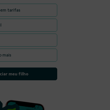
em tarifas
l
o mais
ciar meu filho