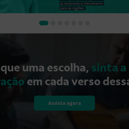
 que uma escolha,
sinta a
ração
em cada verso dessa
Assista agora