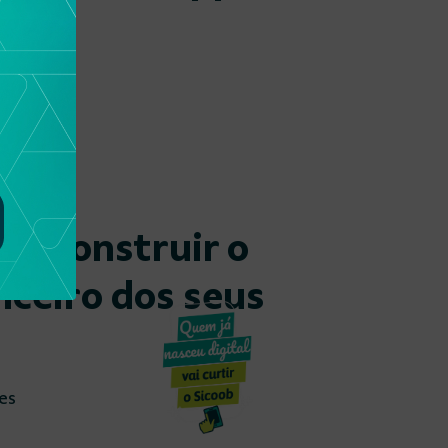
 a construir o
nceiro dos seus
es