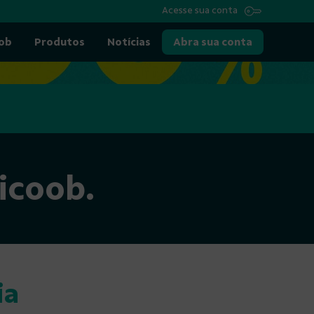
Acesse sua conta
oob
Produtos
Notícias
Abra sua conta
icoob.
ia