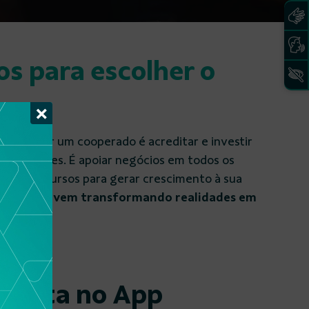
s para escolher o
×
ceira, ser um cooperado é acreditar e investir
Maior
rede de
Em
uas regiões. É apoiar negócios em todos os
atendimento do Brasil.
se
rantir recursos para gerar crescimento à sua
mento que vem transformando realidades em
a conta no App