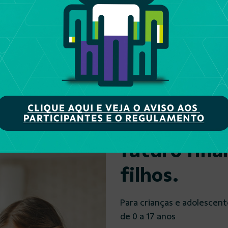
Sicoob.
Tenha o Sicoob na palma da sua mão
Comece hoje
futuro fina
filhos.
Para crianças e adolescent
de 0 a 17 anos