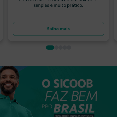
simples e muito prático.
Saiba mais