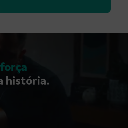
 força
 história.