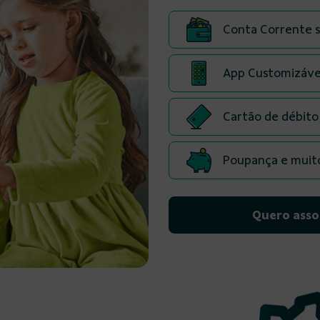
Conta Corrente s
App Customizáve
Cartão de débito
Poupança e muit
Quero asso