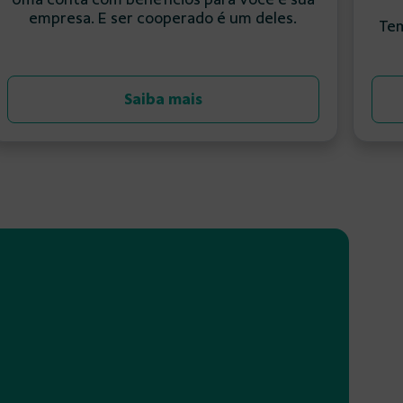
empresa. E ser cooperado é um deles.
Tem
Saiba mais