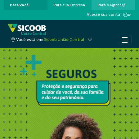
Para você
Para sua Empresa
Para o Agronegócio
Pular para o Conteúdo principal
Acesse sua conta
Você está em:
Sicoob União Central