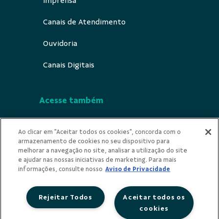
Imprensa
Canais de Atendimento
Ouvidoria
Canais Digitais
Acesse também
Segurança
Ao clicar em "Aceitar todos os cookies", concorda com o
armazenamento de cookies no seu dispositivo para
Indícios de Ilícitude
melhorar a navegação no site, analisar a utilização do site
e ajudar nas nossas iniciativas de marketing. Para mais
Privacidade
informações, consulte nosso
Aviso de Privacidade
Rejeitar Todos
Aceitar todos os
cookies
Redes Sociais