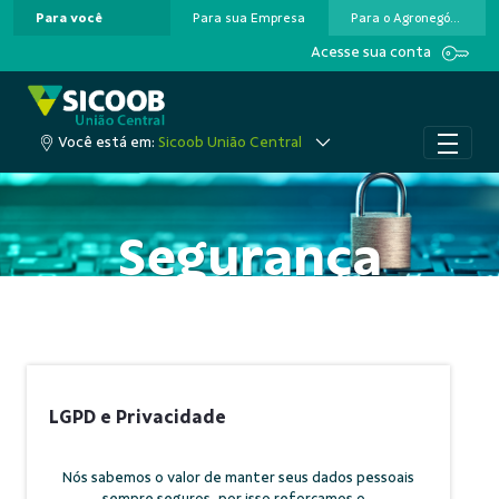
Para você
Para sua Empresa
Para o Agronegócio
Pular para o Conteúdo principal
Acesse sua conta
Você está em:
Sicoob União Central
Segurança
LGPD e Privacidade
Nós sabemos o valor de manter seus dados pessoais
sempre seguros, por isso reforçamos o...