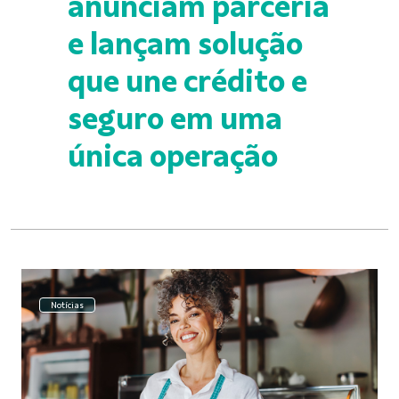
anunciam parceria
e lançam solução
que une crédito e
seguro em uma
única operação
Notícias