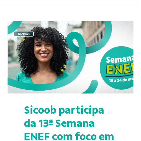
Notícias
Sicoob participa
da 13ª Semana
ENEF com foco em