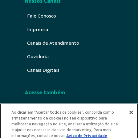
Nossos Canais
Fale Conosco
Imprensa
Canais de Atendimento
Ouvidoria
Canais Digitais
Acesse também
Segurança
Ao clicar em "Aceitar todos os cookies", concorda com o
armazenamento de cookies no seu dispositivo para
Indícios de Ilicitude
melhorar a navegação no site, analisar a utilização do site
e ajudar nas nossas iniciativas de marketing. Para mais
Privacidade
informações, consulte nosso
Aviso de Privacidade