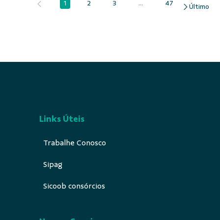
1
2
3
...
47
Página
Página
Página
Páginas intermediárias Us
Página
Links Úteis
Trabalhe Conosco
Sipag
Sicoob consórcios