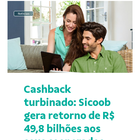
Notícias
Cashback
turbinado: Sicoob
gera retorno de R$
49,8 bilhões aos