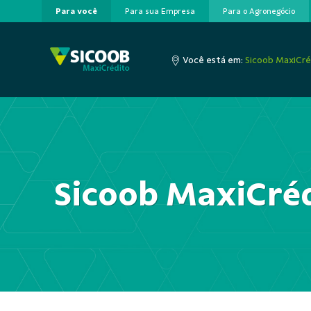
Para você
Para sua Empresa
Para o Agronegócio
Pular para o Conteúdo principal
Você está em:
Sicoob MaxiCré
Sicoob MaxiCré