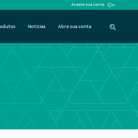
Acesse sua conta
odutos
Notícias
Abra sua conta