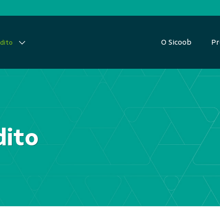
O Sicoob
Pr
dito
dito