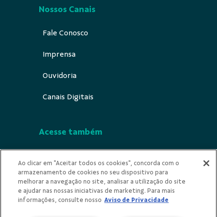
Nossos Canais
Fale Conosco
Imprensa
Ouvidoria
Canais Digitais
Acesse também
Segurança
Ao clicar em "Aceitar todos os cookies", concorda com o
armazenamento de cookies no seu dispositivo para
Indícios de Ilícitude
melhorar a navegação no site, analisar a utilização do site
e ajudar nas nossas iniciativas de marketing. Para mais
Privacidade
informações, consulte nosso
Aviso de Privacidade