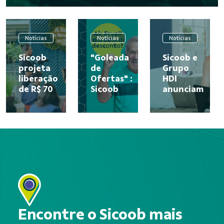
Notícias
Notícias
Notícias
Sicoob
"Goleada
Sicoob e
projeta
de
Grupo
liberação
Ofertas" :
HDI
de R$ 70
Sicoob
anunciam
bilhões
convoca
parceria
em
craques
e lançam
crédito
do
solução
rural
futebol
que une
para o
brasileiro
crédito e
Plano
e lança
seguro
Safra
campanha
em uma...
26/27
...
Encontre o Sicoob mais