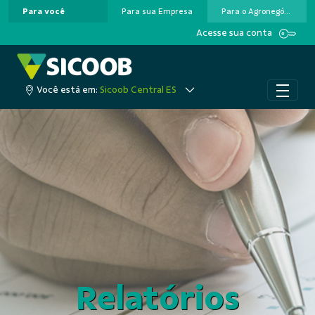
Para você
Para sua Empresa
Para o Agronegócio
Pular para o Conteúdo principal
Acesse sua conta
Você está em:
Sicoob Central ES
Relatórios