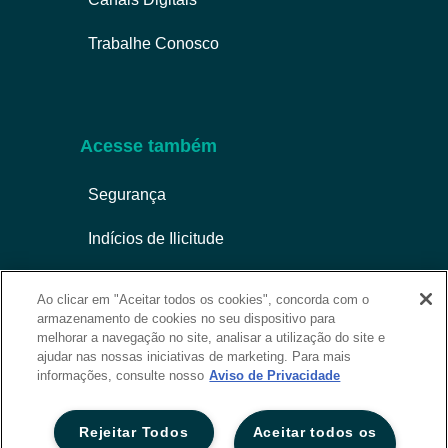
Trabalhe Conosco
Acesse também
Segurança
Indícios de Ilicitude
LGPD e Privacidade
Ao clicar em "Aceitar todos os cookies", concorda com o
armazenamento de cookies no seu dispositivo para
Sustentabilidade
melhorar a navegação no site, analisar a utilização do site e
ajudar nas nossas iniciativas de marketing. Para mais
Privacidade
informações, consulte nosso
Aviso de Privacidade
Rejeitar Todos
Aceitar todos os